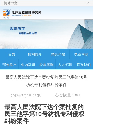
简体中文
ꀅ
首页
机构简介
精英介绍
执业内容
部分客户
业内新闻
经典案例
人才招聘
联系我们
最高人民法院下达个案批复的民三他字第10号
纺机专利侵权纠纷案件
ꄘ
浏览量：
389
2012年7月9日
22:53
最高人民法院下达个案批复的
民三他字第10号纺机专利侵权
纠纷案件